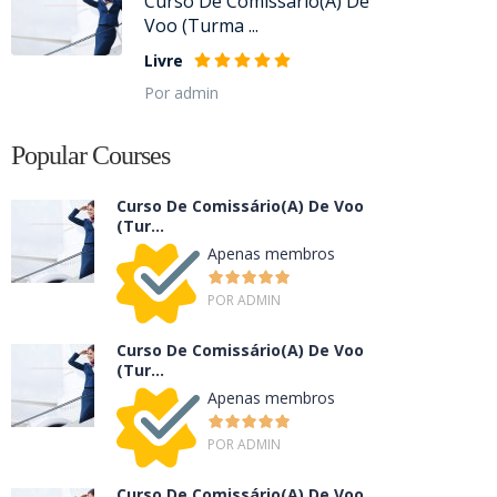
Curso De Comissário(A) De
Voo (Turma ...
Livre
Por admin
Popular Courses
Curso De Comissário(A) De Voo
(Tur...
Apenas membros
POR ADMIN
Curso De Comissário(A) De Voo
(Tur...
Apenas membros
POR ADMIN
Curso De Comissário(A) De Voo