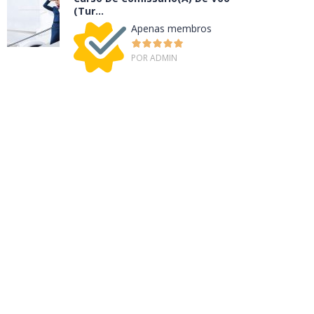
(Tur...
Apenas membros
POR ADMIN