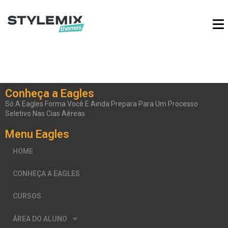
Conheça a Eagles
Só A Eagles Forma Você E Ainda
Prepara Para Um Processo
Seletivo Nas Cias Aéreas.
Menu Eagles
HOME
CONHEÇA A EAGLES
CURSOS
ÁREA DO ALUNO